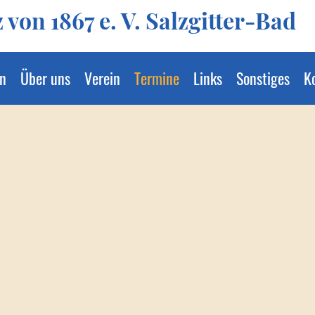
von 1867 e. V. Salzgitter-Bad
n
Über uns
Verein
Termine
Links
Sonstiges
K