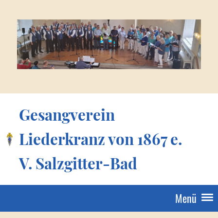
Gesangverein
Liederkranz von 1867 e.
V. Salzgitter-Bad
Menü